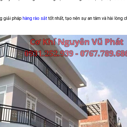
g giải pháp
hàng rào sắt
tốt nhất, tạo nên sự an tâm và hài lòng 