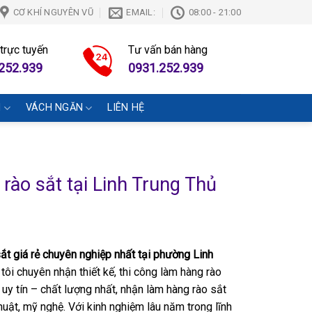
CƠ KHÍ NGUYÊN VŨ
EMAIL:
08:00 - 21:00
 trực tuyến
Tư vấn bán hàng
252.939
0931.252.939
N
VÁCH NGĂN
LIÊN HỆ
rào sắt tại Linh Trung Thủ
ắt giá rẻ chuyên nghiệp nhất tại phường Linh
 tôi chuyên nhận thiết kế, thi công làm hàng rào
n uy tín – chất lượng nhất, nhận làm hàng rào sắt
uật, mỹ nghệ. Với kinh nghiệm lâu năm trong lĩnh