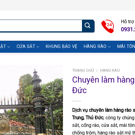
Hỗ trợ
0931.
UẬT
CỬA SẮT
KHUNG BẢO VỆ
HÀNG RÀO
MÁI TÔ
TRANG CHỦ
/
HÀNG RÀO
Chuyên làm hàng 
Đức
Dịch vụ chuyên làm hàng rào s
Trung, Thủ Đức
, công ty chúng
sắt, cổng rào, cửa sắt, mái tô
chống trộm, hàng rào sắt mỹ th