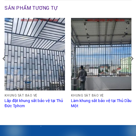
SẢN PHẨM TƯƠNG TỰ
KHUNG SẮT BẢO VỆ
KHUNG SẮT BẢO VỆ
Lắp đặt khung sắt bảo vệ tại Thủ
Làm khung sắt bảo vệ tại Thủ Dầu
Đức Tphcm
Một