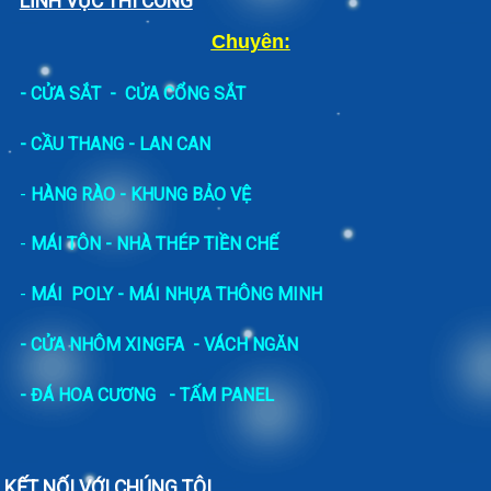
LĨNH VỰC THI CÔNG
Chuyên:
-
CỬA SẮT
-
CỬA CỔNG SẮT
- CẦU THANG - LAN CAN
-
HÀNG RÀO - KHUNG BẢO VỆ
-
MÁI TÔN - NHÀ THÉP TIỀN CHẾ
-
MÁI POLY - MÁI NHỰA THÔNG MINH
- CỬA NHÔM XINGFA
- VÁCH NGĂN
-
ĐÁ HOA CƯƠNG
- TẤM PANEL
KẾT NỐI VỚI CHÚNG TÔI