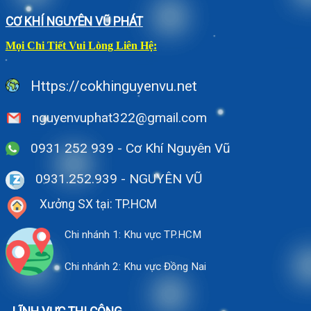
CƠ KHÍ NGUYÊN VŨ PHÁT
Mọi Chi Tiết Vui Lòng Liên Hệ:
Https://cokhinguyenvu.net
nguyenvuphat322@gmail.com
0931 252 939 - Cơ Khí Nguyên Vũ
0931.252.939
- NGUYÊN VŨ
Xưởng SX tại: TP.HCM
Chi nhánh 1: Khu vực TP.HCM
Chi nhánh 2: Khu vực Đồng Nai