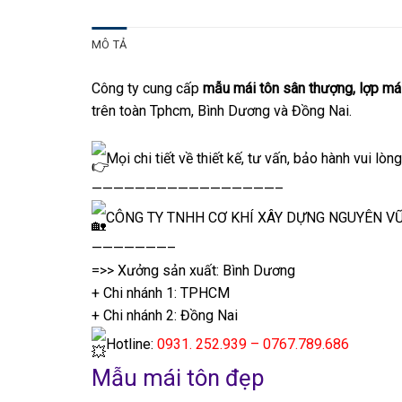
MÔ TẢ
Công ty cung cấp
mẫu mái tôn sân thượng, lợp mái
trên toàn Tphcm, Bình Dương và Đồng Nai.
Mọi chi tiết về thiết kế, tư vấn, bảo hành vui lòng
—————————————————–
CÔNG TY TNHH CƠ KHÍ XÂY DỰNG NGUYÊN V
———————–
=>> Xưởng sản xuất: Bình Dương
+ Chi nhánh 1: TPHCM
+ Chi nhánh 2: Đồng Nai
Hotline:
0931. 252.939 – 0767.789.686
Mẫu mái tôn đẹp