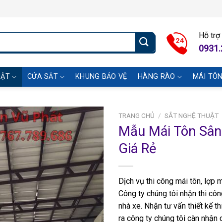
Hỗ trợ
0931.
UẬT
CỬA SẮT
KHUNG BẢO VỆ
HÀNG RÀO
MÁI TÔ
TRANG CHỦ
/
SẮT NGHỆ THUẬT
Mẫu Mái Tôn Sân
Giá Rẻ
Dịch vụ thi công mái tôn, lợp 
Công ty chúng tôi nhận thi côn
nhà xe. Nhận tư vấn thiết kế t
ra công ty chúng tôi càn nhận 