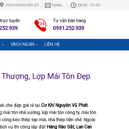
CƠ KHÍ NGUYÊN VŨ
EMAIL:
08:00 - 21:00
 trực tuyến
Tư vấn bán hàng
252.939
0931.252.939
N
VÁCH NGĂN
LIÊN HỆ
 Thượng, Lợp Mái Tôn Đẹp
mái che đẹp giá rẻ tại
Cơ Khí Nguyên Vũ Phát.
g mái tôn nhà xưởng, lợp mái tôn công ty, mái tôn
hi công kèo thép lợp mái, nhà thép tiền chế. Ngoài
dịch vụ thi công lắp đặt
Hàng Rào Sắt, Lan Can