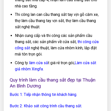
nhà cao tầng.
Thi công lan can cầu thang sắt tay vịn gỗ căm xe,
thợ làm cầu thang tay vịn sắt, thợ làm cầu thang
sắt nghệ thuật.
Nhận cung cấp và thi công các sản phẩm cầu
thang sắt, các sản phẩm về cửa sắt,
thi công cửa
cổng sắt
nghệ thuật, làm cửa nhôm kính, lắp đặt
mái tôn trọn gói.
Công ty
làm cửa sắ
t giá rẻ trọn gói,
Làm cửa sắt
giả nhôm Xingfa.
Quy trình làm cầu thang sắt đẹp tại Thuận
An Bình Dương
Bước 1: Tiếp nhận thông tin khách hàng.
Bước 2: Khảo sát công trình cầu thang sắt.