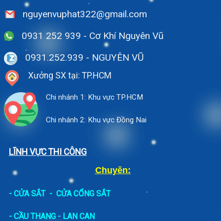
nguyenvuphat322@gmail.com
0931 252 939 - Cơ Khí Nguyên Vũ
0931.252.939
- NGUYÊN VŨ
Xưởng SX tại: TP.HCM
Chi nhánh 1: Khu vực TP.HCM
Chi nhánh 2: Khu vực Đồng Nai
LĨNH VỰC THI CÔNG
Chuyên:
-
CỬA SẮT
-
CỬA CỔNG SẮT
- CẦU THANG - LAN CAN