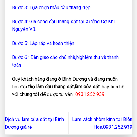
Bước 3: Lựa chọn mẫu cầu thang đẹp.
Bước 4: Gia công cầu thang sắt tại Xưởng Cơ Khí
Nguyên Vũ.
Bước 5: Lắp ráp và hoàn thiện.
Bước 6 : Bàn giao cho chủ nhà,Nghiệm thu và thanh
toán
Quý khách hàng đang ở Bình Dương và đang muốn
tìm đội
thợ làm cầu thang sắt,làm cửa sắt
, hãy liên hệ
với chúng tôi để được tư vấn
0931.252.939
Dịch vụ làm cửa sắt tại Bình
Làm vách nhôm kính tại Biên
Dương giá rẻ
Hòa.0931.252.939