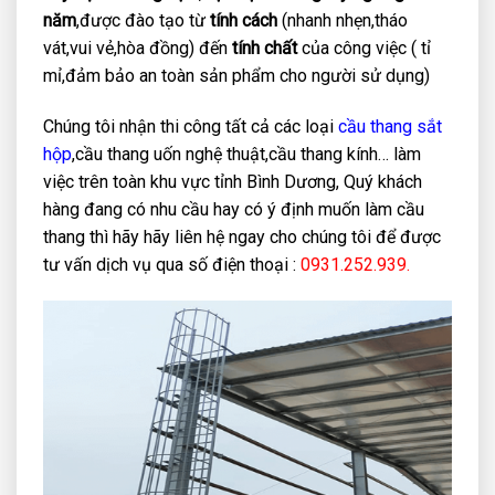
năm
,được đào tạo từ
tính cách
(nhanh nhẹn,tháo
vát,vui vẻ,hòa đồng) đến
tính chất
của công việc ( tỉ
mỉ,đảm bảo an toàn sản phẩm cho người sử dụng)
Chúng tôi nhận thi công tất cả các loại
cầu thang sắt
hộp
,cầu thang uốn nghệ thuật,cầu thang kính… làm
việc trên toàn khu vực tỉnh Bình Dương, Quý khách
hàng đang có nhu cầu hay có ý định muốn làm cầu
thang thì hãy hãy liên hệ ngay cho chúng tôi để được
tư vấn dịch vụ qua số điện thoại :
0931.252.939.