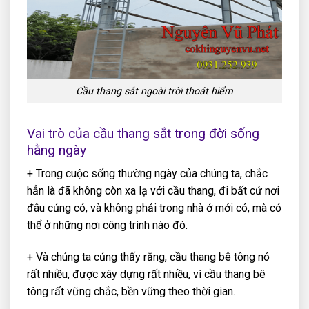
Cầu thang sắt ngoài trời thoát hiểm
Vai trò của cầu thang sắt trong đời sống
hằng ngày
+ Trong cuộc sống thường ngày của chúng ta, chắc
hẳn là đã không còn xa lạ với cầu thang, đi bất cứ nơi
đâu củng có, và không phải trong nhà ở mới có, mà có
thể ở những nơi công trình nào đó.
+ Và chúng ta củng thấy rằng, cầu thang bê tông nó
rất nhiều, được xây dựng rất nhiều, vì cầu thang bê
tông rất vững chắc, bền vững theo thời gian.