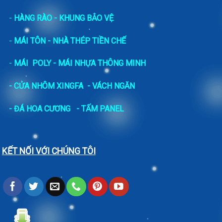
-
HÀNG RÀO - KHUNG BẢO VỆ
-
MÁI TÔN - NHÀ THÉP TIỀN CHẾ
-
MÁI POLY - MÁI NHỰA THÔNG MINH
- CỬA NHÔM XINGFA
- VÁCH NGĂN
-
ĐÁ HOA CƯƠNG
- TẤM PANEL
KẾT NỐI VỚI CHÚNG TÔI