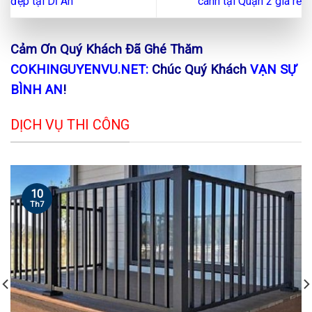
đẹp tại Dĩ An
cánh tại Quận 2 giá rẻ
Cảm Ơn Quý Khách Đã Ghé Thăm
COKHINGUYENVU.NET:
Chúc Quý Khách
VẠN SỰ
BÌNH AN
!
DỊCH VỤ THI CÔNG
10
Th7