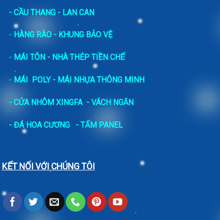
- CẦU THANG - LAN CAN
-
HÀNG RÀO - KHUNG BẢO VỆ
-
MÁI TÔN - NHÀ THÉP TIỀN CHẾ
-
MÁI POLY - MÁI NHỰA THÔNG MINH
- CỬA NHÔM XINGFA
- VÁCH NGĂN
-
ĐÁ HOA CƯƠNG
- TẤM PANEL
KẾT NỐI VỚI CHÚNG TÔI