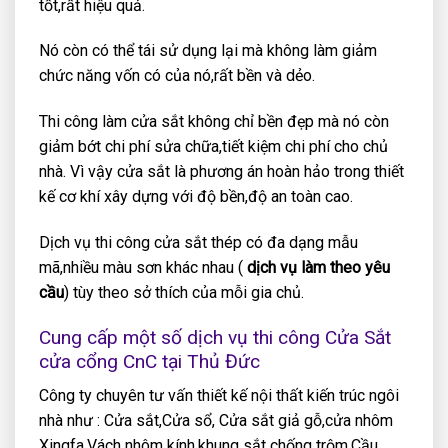
tốt,rất hiệu quả.
Nó còn có thể tái sử dụng lại mà không làm giảm
chức năng vốn có của nó,rất bền và dẻo.
Thi công làm cửa sắt không chỉ bền đẹp mà nó còn
giảm bớt chi phí sửa chữa,tiết kiệm chi phí cho chủ
nhà. Vì vậy cửa sắt là phương án hoàn hảo trong thiết
kế cơ khí xây dựng với độ bền,độ an toàn cao.
Dịch vụ thi công cửa sắt thép có đa dạng mẫu
mã,nhiều màu sơn khác nhau (
dịch vụ làm theo yêu
cầu
) tùy theo sở thích của mỗi gia chủ.
Cung cấp một số dịch vụ thi công Cửa Sắt
cửa cổng CnC tại Thủ Đức
Công ty chuyên tư vấn thiết kế nội thất kiến trúc ngôi
nhà như : Cửa sắt,Cửa sổ, Cửa sắt giả gỗ,cửa nhôm
Xingfa,Vách nhôm kính,khung sắt chống trộm,Cầu