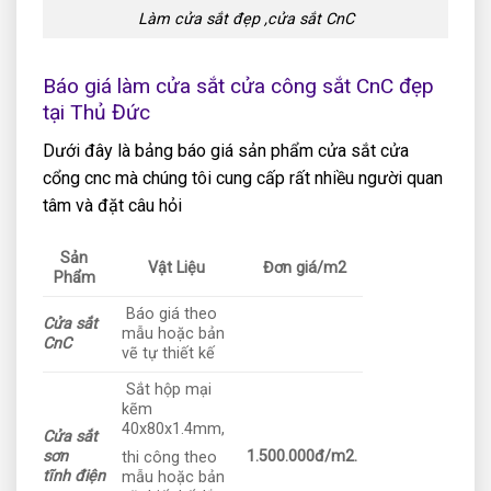
Làm cửa sắt đẹp ,cửa sắt CnC
Báo giá làm cửa sắt cửa công sắt CnC đẹp
tại Thủ Đức
Dưới đây là bảng báo giá sản phẩm cửa sắt cửa
cổng cnc mà chúng tôi cung cấp rất nhiều người quan
tâm và đặt câu hỏi
Sản
Vật Liệu
Đơn giá/m2
Phẩm
Báo giá theo
Cửa sắt
mẫu hoặc bản
CnC
vẽ tự thiết kế
Sắt hộp mại
kẽm
40x80x1.4mm,
Cửa sắt
sơn
1.500.000đ/m2.
thi công theo
tĩnh điện
mẫu hoặc bản