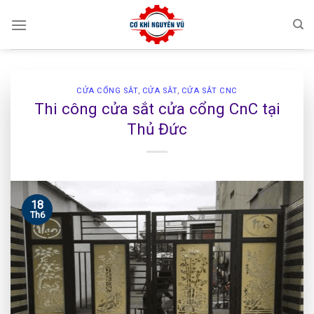
Skip
to
content
CỬA CỔNG SẮT
,
CỬA SẮT
,
CỬA SẮT CNC
Thi công cửa sắt cửa cổng CnC tại
Thủ Đức
18
Th6