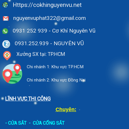
Https://cokhinguyenvu.net
nguyenvuphat322@gmail.com
0931 252 939 - Cơ Khí Nguyên Vũ
0931.252.939
- NGUYÊN VŨ
Xưởng SX tại: TP.HCM
Chi nhánh 1: Khu vực TP.HCM
Chi nhánh 2: Khu vực Đồng Nai
LĨNH VỰC THI CÔNG
Chuyên:
-
CỬA SẮT
-
CỬA CỔNG SẮT