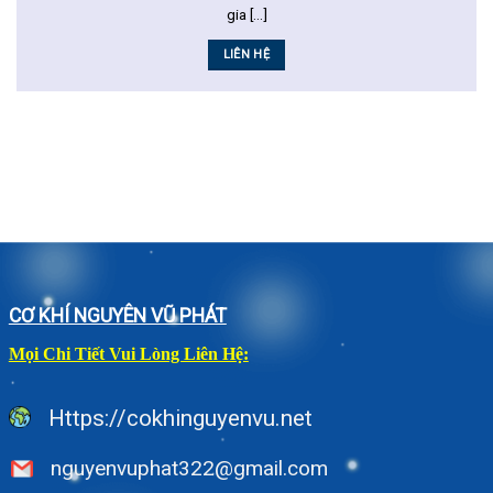
gia [...]
LIÊN HỆ
CƠ KHÍ NGUYÊN VŨ PHÁT
Mọi Chi Tiết Vui Lòng Liên Hệ:
Https://cokhinguyenvu.net
nguyenvuphat322@gmail.com