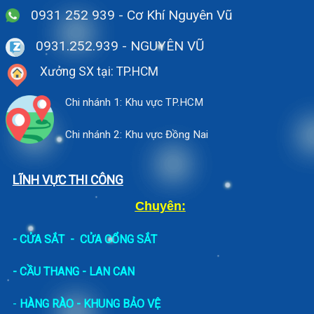
0931 252 939 - Cơ Khí Nguyên Vũ
0931.252.939
- NGUYÊN VŨ
Xưởng SX tại: TP.HCM
Chi nhánh 1: Khu vực TP.HCM
Chi nhánh 2: Khu vực Đồng Nai
LĨNH VỰC THI CÔNG
Chuyên:
-
CỬA SẮT
-
CỬA CỔNG SẮT
- CẦU THANG - LAN CAN
-
HÀNG RÀO - KHUNG BẢO VỆ