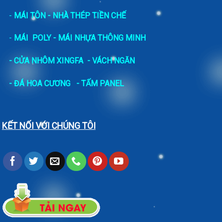
-
MÁI TÔN - NHÀ THÉP TIỀN CHẾ
-
MÁI POLY - MÁI NHỰA THÔNG MINH
- CỬA NHÔM XINGFA
- VÁCH NGĂN
-
ĐÁ HOA CƯƠNG
- TẤM PANEL
KẾT NỐI VỚI CHÚNG TÔI