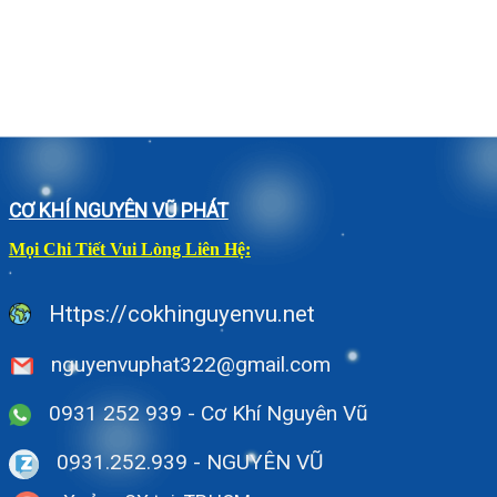
CƠ KHÍ NGUYÊN VŨ PHÁT
Mọi Chi Tiết Vui Lòng Liên Hệ:
Https://cokhinguyenvu.net
nguyenvuphat322@gmail.com
0931 252 939 - Cơ Khí Nguyên Vũ
0931.252.939
- NGUYÊN VŨ