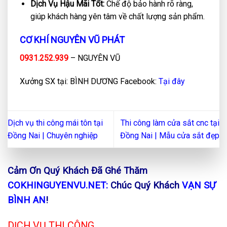
Dịch Vụ Hậu Mãi Tốt:
Chế độ bảo hành rõ ràng,
giúp khách hàng yên tâm về chất lượng sản phẩm.
CƠ KHÍ NGUYÊN VŨ PHÁT
0931.252.939
– NGUYÊN VŨ
Xưởng SX tại: BÌNH DƯƠNG Facebook:
Tại đây
Dịch vụ thi công mái tôn tại
Thi công làm cửa sắt cnc tại
Đồng Nai | Chuyên nghiệp
Đồng Nai | Mẫu cửa sắt đẹp
Cảm Ơn Quý Khách Đã Ghé Thăm
COKHINGUYENVU.NET:
Chúc Quý Khách
VẠN SỰ
BÌNH AN
!
DỊCH VỤ THI CÔNG