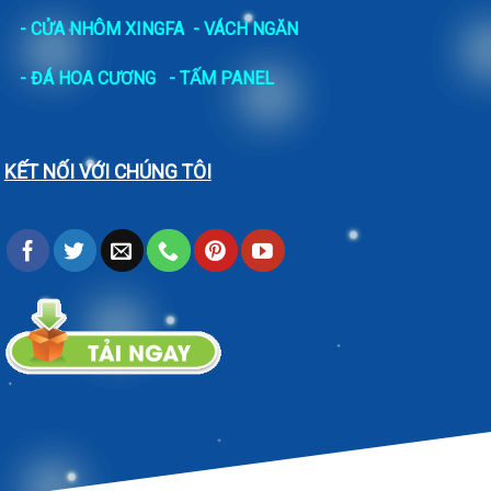
- CỬA NHÔM XINGFA
- VÁCH NGĂN
-
ĐÁ HOA CƯƠNG
- TẤM PANEL
KẾT NỐI VỚI CHÚNG TÔI