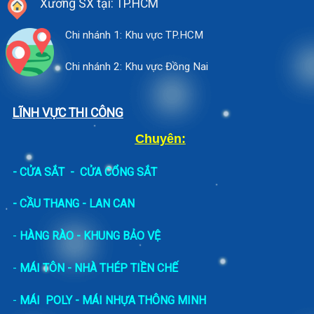
Xưởng SX tại: TP.HCM
Chi nhánh 1: Khu vực TP.HCM
Chi nhánh 2: Khu vực Đồng Nai
LĨNH VỰC THI CÔNG
Chuyên:
-
CỬA SẮT
-
CỬA CỔNG SẮT
- CẦU THANG - LAN CAN
-
HÀNG RÀO - KHUNG BẢO VỆ
-
MÁI TÔN - NHÀ THÉP TIỀN CHẾ
-
MÁI POLY - MÁI NHỰA THÔNG MINH