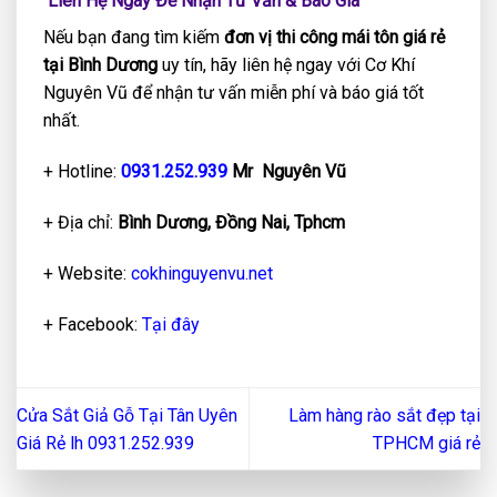
Liên Hệ Ngay Để Nhận Tư Vấn & Báo Giá
Nếu bạn đang tìm kiếm
đơn vị thi công mái tôn giá rẻ
tại Bình Dương
uy tín, hãy liên hệ ngay với Cơ Khí
Nguyên Vũ để nhận tư vấn miễn phí và báo giá tốt
nhất.
+ Hotline:
0931.252.939
Mr Nguyên Vũ
+ Địa chỉ:
Bình Dương, Đồng Nai, Tphcm
+ Website:
cokhinguyenvu.net
+ Facebook:
Tại đây
Cửa Sắt Giả Gỗ Tại Tân Uyên
Làm hàng rào sắt đẹp tại
Giá Rẻ lh 0931.252.939
TPHCM giá rẻ