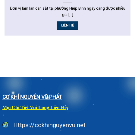
Đơn vị làm lan can sắt tại phường Hiệp Bình ngày càng được nhiều
gia [...]
LIÊN HỆ
CƠ KHÍ NGUYÊN VŨ PHÁT
Mọi Chi Tiết Vui Lòng Liên Hệ:
Https://cokhinguyenvu.net