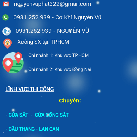
nguyenvuphat322@gmail.com
0931 252 939 - Cơ Khí Nguyên Vũ
0931.252.939
- NGUYÊN VŨ
Xưởng SX tại: TP.HCM
Chi nhánh 1: Khu vực TP.HCM
Chi nhánh 2: Khu vực Đồng Nai
LĨNH VỰC THI CÔNG
Chuyên:
-
CỬA SẮT
-
CỬA CỔNG SẮT
- CẦU THANG - LAN CAN