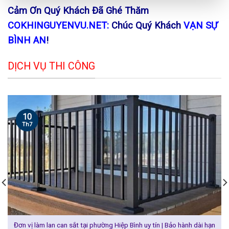
Cảm Ơn Quý Khách Đã Ghé Thăm
COKHINGUYENVU.NET:
Chúc Quý Khách
VẠN SỰ
BÌNH AN
!
DỊCH VỤ THI CÔNG
10
Th7
Đơn vị làm lan can sắt tại phường Hiệp Bình uy tín | Bảo hành dài hạn