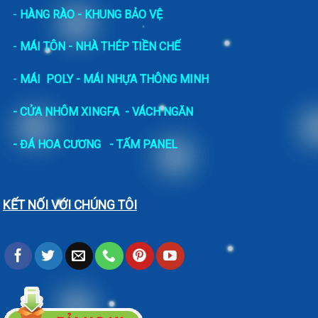
-
HÀNG RÀO - KHUNG BẢO VỆ
-
MÁI TÔN - NHÀ THÉP TIỀN CHẾ
-
MÁI POLY - MÁI NHỰA THÔNG MINH
- CỬA NHÔM XINGFA
- VÁCH NGĂN
-
ĐÁ HOA CƯƠNG
- TẤM PANEL
KẾT NỐI VỚI CHÚNG TÔI