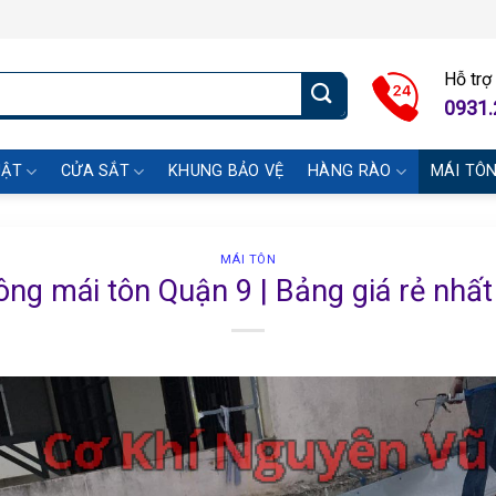
Hỗ trợ
0931.
UẬT
CỬA SẮT
KHUNG BẢO VỆ
HÀNG RÀO
MÁI TÔ
MÁI TÔN
ông mái tôn Quận 9 | Bảng giá rẻ nhấ