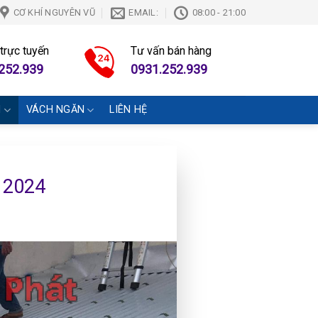
CƠ KHÍ NGUYÊN VŨ
EMAIL:
08:00 - 21:00
 trực tuyến
Tư vấn bán hàng
252.939
0931.252.939
N
VÁCH NGĂN
LIÊN HỆ
t 2024