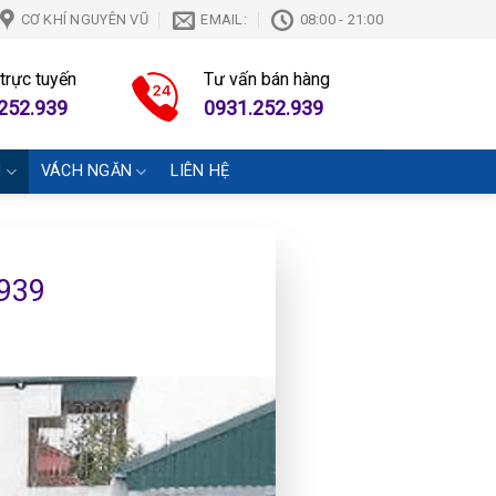
CƠ KHÍ NGUYÊN VŨ
EMAIL:
08:00 - 21:00
 trực tuyến
Tư vấn bán hàng
252.939
0931.252.939
N
VÁCH NGĂN
LIÊN HỆ
.939