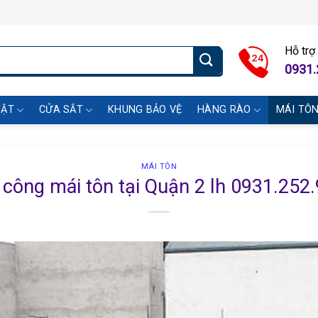
Hỗ trợ
0931.
UẬT
CỬA SẮT
KHUNG BẢO VỆ
HÀNG RÀO
MÁI TÔ
MÁI TÔN
 công mái tôn tại Quận 2 lh 0931.252