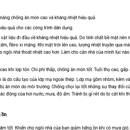
 năng chống ăn mòn cao và kháng nhiệt hiệu quả.
 hiệu quả cho các công trình dân dụng.
 vật liệu đi đầu về kháng nhiệt hiệu quả. Do tính chất bề mặt nên 
 kẽm, fibro xi măng. Khi mặt trời lên cao, lượng nhiệt truyền qua má
 ngôi nhà thoát nhiệt cao hơn. Làm cho căn nhà của mình lúc nà
ao khi lợp tôn. Chi phí thấp, chống ăn mòn tốt. Tuổi thọ cao, gấp 
 là do cấu tạo của lớp mạ ngoài thép. Lớp mạ gồm nhôm, kẽm và
ị ăn mòn do môi trường. Chống chọi lại tốt những sự thay đổi của
ác động của hơi nước, mưa, độ ẩm. Tránh bị gỉ rét do bị cắt khi th
g
ồn.
 âm tốt. Khiến cho ngôi nhà của bạn giảm tiếng ồn khi có mưa gió