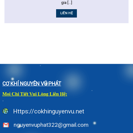
gia [...]
LIÊN HỆ
CƠ KHÍ NGUYÊN VŨ PHÁT
Mọi Chi Tiết Vui Lòng Liên Hệ:
Https://cokhinguyenvu.net
nguyenvuphat322@gmail.com