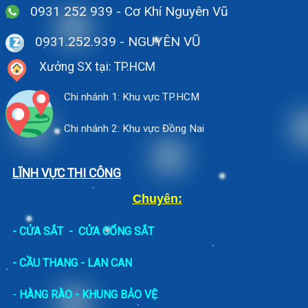
0931 252 939 - Cơ Khí Nguyên Vũ
0931.252.939
- NGUYÊN VŨ
Xưởng SX tại: TP.HCM
Chi nhánh 1: Khu vực TP.HCM
Chi nhánh 2: Khu vực Đồng Nai
LĨNH VỰC THI CÔNG
Chuyên:
-
CỬA SẮT
-
CỬA CỔNG SẮT
- CẦU THANG - LAN CAN
-
HÀNG RÀO - KHUNG BẢO VỆ