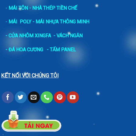
-
MÁI TÔN - NHÀ THÉP TIỀN CHẾ
-
MÁI POLY - MÁI NHỰA THÔNG MINH
- CỬA NHÔM XINGFA
- VÁCH NGĂN
-
ĐÁ HOA CƯƠNG
- TẤM PANEL
KẾT NỐI VỚI CHÚNG TÔI