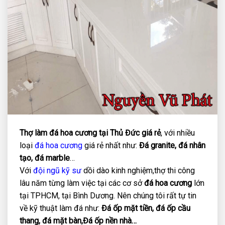
Thợ làm đá hoa cương tại Thủ Đức giá rẻ
, với nhiều
loại
đá hoa cương
giá rẻ nhất như:
Đá granite, đá nhân
tạo, đá marble
…
Với
đội ngũ kỹ sư
dồi dào kinh nghiệm,thợ thi công
lâu năm từng làm việc tại các cơ sở
đá
hoa
cương
lớn
tại TPHCM, tại Bình Dương. Nên chúng tôi rất tự tin
về kỹ thuật làm đá như:
Đá ốp mặt tiền, đá ốp cầu
thang, đá mặt bàn,Đá ốp nền nhà…