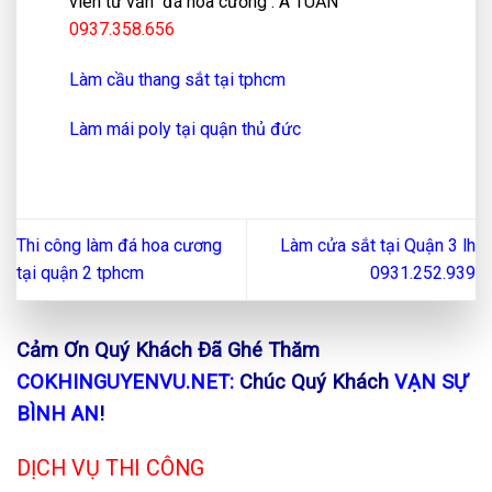
viên tư vấn đá hoa cương . A TUẤN
0937.358.656
Làm cầu thang sắt tại tphcm
Làm mái poly tại quận thủ đức
Thi công làm đá hoa cương
Làm cửa sắt tại Quận 3 lh
tại quận 2 tphcm
0931.252.939
Cảm Ơn Quý Khách Đã Ghé Thăm
COKHINGUYENVU.NET:
Chúc Quý Khách
VẠN SỰ
BÌNH AN
!
DỊCH VỤ THI CÔNG