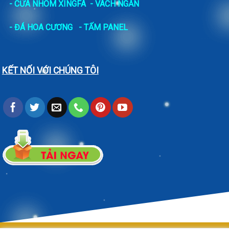
- CỬA NHÔM XINGFA
- VÁCH NGĂN
-
ĐÁ HOA CƯƠNG
- TẤM PANEL
KẾT NỐI VỚI CHÚNG TÔI