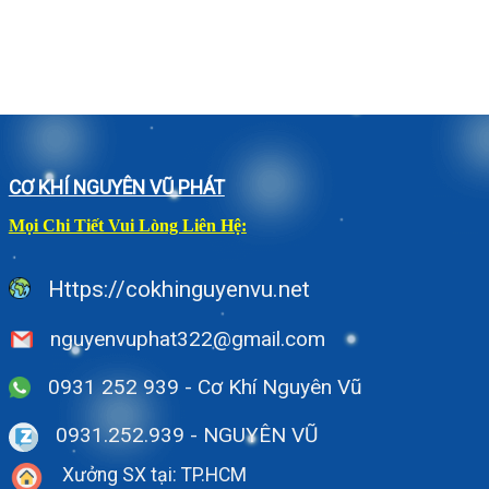
CƠ KHÍ NGUYÊN VŨ PHÁT
Mọi Chi Tiết Vui Lòng Liên Hệ:
Https://cokhinguyenvu.net
nguyenvuphat322@gmail.com
0931 252 939 - Cơ Khí Nguyên Vũ
0931.252.939
- NGUYÊN VŨ
Xưởng SX tại: TP.HCM