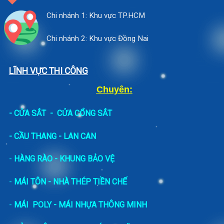
Chi nhánh 1: Khu vực TP.HCM
Chi nhánh 2: Khu vực Đồng Nai
LĨNH VỰC THI CÔNG
Chuyên:
-
CỬA SẮT
-
CỬA CỔNG SẮT
- CẦU THANG - LAN CAN
-
HÀNG RÀO - KHUNG BẢO VỆ
-
MÁI TÔN - NHÀ THÉP TIỀN CHẾ
-
MÁI POLY - MÁI NHỰA THÔNG MINH