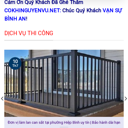
Cảm Ơn Quý Khách Đã Ghé Thăm
COKHINGUYENVU.NET:
Chúc Quý Khách
VẠN SỰ
BÌNH AN
!
DỊCH VỤ THI CÔNG
10
Th7
Đơn vị làm lan can sắt tại phường Hiệp Bình uy tín | Bảo hành dài hạn