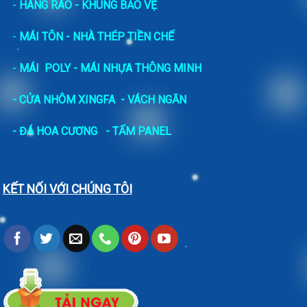
-
HÀNG RÀO - KHUNG BẢO VỆ
-
MÁI TÔN - NHÀ THÉP TIỀN CHẾ
-
MÁI POLY - MÁI NHỰA THÔNG MINH
- CỬA NHÔM XINGFA
- VÁCH NGĂN
-
ĐÁ HOA CƯƠNG
- TẤM PANEL
KẾT NỐI VỚI CHÚNG TÔI