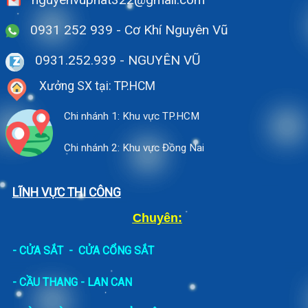
0931 252 939 - Cơ Khí Nguyên Vũ
0931.252.939
- NGUYÊN VŨ
Xưởng SX tại: TP.HCM
Chi nhánh 1: Khu vực TP.HCM
Chi nhánh 2: Khu vực Đồng Nai
LĨNH VỰC THI CÔNG
Chuyên:
-
CỬA SẮT
-
CỬA CỔNG SẮT
- CẦU THANG - LAN CAN