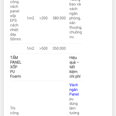
công
bao và
vách
vách
panel
ngăn
xốp
1m2
>200
380.000
phòng,
EPS
sân
cách
thượng,
nhiệt
chuồng
dày
cu.
50mm.
1m2
>500
350.000
TẤM
Hiệu
PANEL
quả –
XỐP
tiết
PU
kiệm
Foarm
chi phí
Vách
ngăn
Panel
pu
dùng
Thi
làm
công
tường