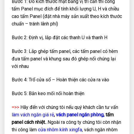
Bước 1: Đo kích thước mặt bằng vị trí cần thi công
tấm Panel mục đích để tính khối lượng U, H và chiều
cao tấm Panel (đặt nhà máy sản xuất theo kích thước
chuẩn – tránh lãnh phí)
Bước 2: Định vị, lắp đặt các thanh U và thanh H
Bước 3: Lắp ghép tấm panel, các tấm panel có hèm
đưa tấm panel và khung sau đó ghép nối chúng lại
với nhau
Bước 4: Trổ cửa sổ – Hoàn thiện các cửa ra vào
Bước 5: Bắn keo mối nối hoàn thiện
=>>
Hãy đến với chúng tôi nếu quý khách cần tư vấn
làm vách ngăn giá rẻ
,
vách panel ngăn phòng
, tấm
panel cách nhiệt.
..Ngoài ra công ty chúng tôi còn nhận
thi công làm
cửa nhôm kính xingfa
, vách ngăn nhôm