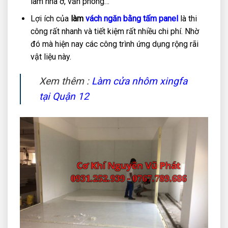
làm nhà ở, văn phòng…
Lợi ích của
làm
vách ngăn bằng tấm panel
là thi
công rất nhanh và tiết kiệm rất nhiều chi phí. Nhờ
đó mà hiện nay các công trình ứng dụng rộng rãi
vật liệu này.
Xem thêm :
Làm cửa nhôm xingfa
tại Quận 12