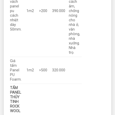
vách
cách
panel
âm,
pu
1m2
>200
390.000
chống
cách
nóng
nhiệt
cho
dày
nhà ở,
50mm.
văn
phòng,
nhà
xưởng.
Nhà
trọ.
Giá
tấm
Panel
1m2
>500
320.000
PU
Foarm.
TẤM
PANEL
THỦY
TINH
ROCK
WOOL