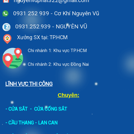
nguyenvuphat322@gmail.com
0931 252 939 - Cơ Khí Nguyên Vũ
0931.252.939
- NGUYÊN VŨ
Xưởng SX tại: TP.HCM
Chi nhánh 1: Khu vực TP.HCM
Chi nhánh 2: Khu vực Đồng Nai
LĨNH VỰC THI CÔNG
Chuyên:
-
CỬA SẮT
-
CỬA CỔNG SẮT
- CẦU THANG - LAN CAN