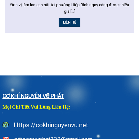
Đơn vị làm lan can sắt tại phường Hiệp Bình ngày càng được nhiều
gia [...]
LIÊN HỆ
CƠ KHÍ NGUYÊN VŨ PHÁT
Mọi Chi Tiết Vui Lòng Liên Hệ:
Https://cokhinguyenvu.net