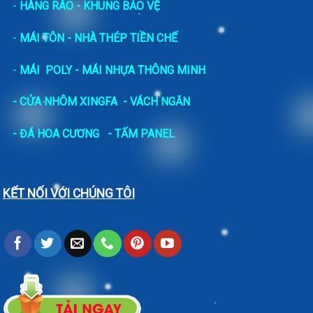
-
HÀNG RÀO - KHUNG BẢO VỆ
-
MÁI TÔN - NHÀ THÉP TIỀN CHẾ
-
MÁI POLY - MÁI NHỰA THÔNG MINH
- CỬA NHÔM XINGFA
- VÁCH NGĂN
-
ĐÁ HOA CƯƠNG
- TẤM PANEL
KẾT NỐI VỚI CHÚNG TÔI