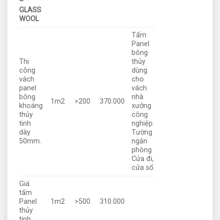
–
GLASS
WOOL
Tấm
Panel
bông
Thi
thủy
công
dùng
vách
cho
panel
vách
bông
nhà
1m2
>200
370.000
khoáng
xưởng
thủy
công
tinh
nghiệp.
dày
Tường
50mm.
ngăn
phòng.
Cửa đi,
cửa sổ.
Giá
tấm
Panel
1m2
>500
310.000
thủy
tinh