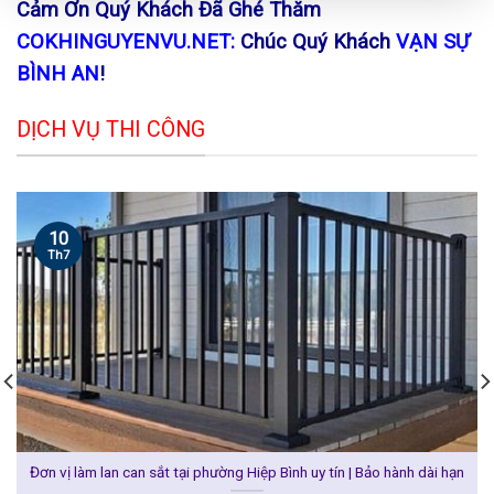
Cảm Ơn Quý Khách Đã Ghé Thăm
COKHINGUYENVU.NET:
Chúc Quý Khách
VẠN SỰ
BÌNH AN
!
DỊCH VỤ THI CÔNG
10
Th7
Đơn vị làm lan can sắt tại phường Hiệp Bình uy tín | Bảo hành dài hạn