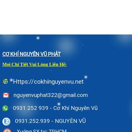
CƠ KHÍ NGUYÊN VŨ PHÁT
Mọi Chi Tiết Vui Lòng Liên Hệ:
Https://cokhinguyenvu.net
nguyenvuphat322@gmail.com
0931 252 939 - Cơ Khí Nguyên Vũ
0931.252.939
- NGUYÊN VŨ
Xưởng SX tại: TP.HCM