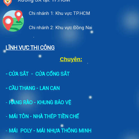
Chi nhánh 1: Khu vực TP.HCM
Chi nhánh 2: Khu vực Đồng Nai
LĨNH VỰC THI CÔNG
Chuyên:
-
CỬA SẮT
-
CỬA CỔNG SẮT
- CẦU THANG - LAN CAN
-
HÀNG RÀO - KHUNG BẢO VỆ
-
MÁI TÔN - NHÀ THÉP TIỀN CHẾ
-
MÁI POLY - MÁI NHỰA THÔNG MINH