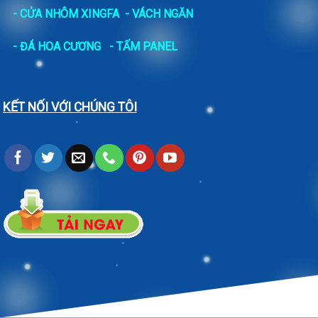
- CỬA NHÔM XINGFA
- VÁCH NGĂN
-
ĐÁ HOA CƯƠNG
- TẤM PANEL
KẾT NỐI VỚI CHÚNG TÔI