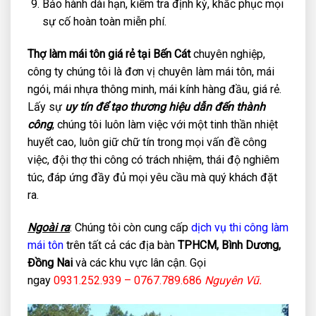
Bảo hành dài hạn, kiểm tra định kỳ, khắc phục mọi
sự cố hoàn toàn miễn phí.
Thợ làm mái tôn giá rẻ tại Bến Cát
chuyên nghiệp,
công ty chúng tôi là đơn vị chuyên làm mái tôn, mái
ngói, mái nhựa thông minh, mái kính hàng đầu, giá rẻ.
Lấy sự
uy tín để tạo thương hiệu dẫn đến thành
công
, chúng tôi luôn làm việc với một tinh thần nhiệt
huyết cao, luôn giữ chữ tín trong mọi vấn đề công
việc, đội thợ thi công có trách nhiệm, thái độ nghiêm
túc, đáp ứng đầy đủ mọi yêu cầu mà quý khách đặt
ra.
Ngoài ra
: Chúng tôi còn cung cấp
dịch vụ thi công làm
mái tôn
trên tất cả các địa bàn
TPHCM, Bình Dương,
Đồng Nai
và các khu vực lân cận. Gọi
ngay
0931.252.939 – 0767.789.686
Nguyên Vũ.