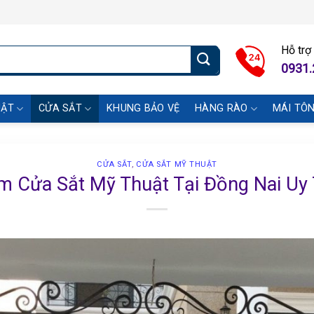
Hỗ trợ
0931.
UẬT
CỬA SẮT
KHUNG BẢO VỆ
HÀNG RÀO
MÁI TÔ
CỬA SẮT
,
CỬA SẮT MỸ THUẬT
m Cửa Sắt Mỹ Thuật Tại Đồng Nai Uy 