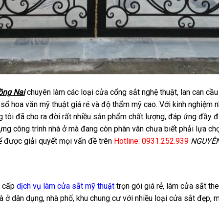
ồng Nai
chuyên làm các loại cửa cổng sắt nghệ thuật, lan can cầu
sổ hoa văn mỹ thuật giá rẻ và độ thẩm mỹ cao. Với kinh nghiệm n
g tôi đã cho ra đời rất nhiều sản phẩm chất lượng, đáp ứng đầy 
ựng công trình nhà ở mà đang còn phân vân chưa biết phải lựa c
để được giải quyết mọi vấn đề trên
Hotline: 0931.252.939
NGUYÊN
g cấp
dịch vụ làm cửa sắt mỹ thuật
trọn gói giá rẻ, làm cửa sắt the
hà ở dân dụng, nhà phố, khu chung cư với nhiều loại cửa sắt đẹp