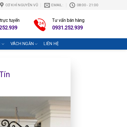
CƠ KHÍ NGUYÊN VŨ
EMAIL:
08:00 - 21:00
 trực tuyến
Tư vấn bán hàng
252.939
0931.252.939
N
VÁCH NGĂN
LIÊN HỆ
Tín