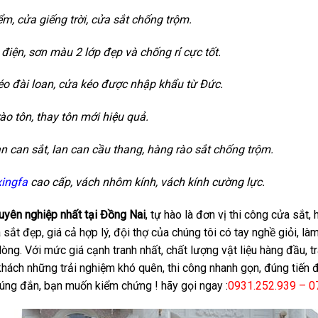
ểm, cửa giếng trời, cửa sắt chống trộm.
 điện, sơn màu 2 lớp đẹp và chống rỉ cực tốt.
éo đài loan, cửa kéo được nhập khẩu từ Đức.
ào tôn, thay tôn mới hiệu quả.
an can sắt, lan can cầu thang, hàng rào sắt chống trộm.
ingfa
cao cấp, vách nhôm kính, vách kính cường lực.
uyên nghiệp nhất tại Đồng Nai
, tự hào là đơn vị thi công cửa sắt, 
ắt đẹp, giá cả hợp lý, đội thợ của chúng tôi có tay nghề giỏi, làm 
ng. Với mức giá cạnh tranh nhất, chất lượng vật liệu hàng đầu, tr
ách những trải nghiệm khó quên, thi công nhanh gọn, đúng tiến độ
úng đắn, bạn muốn kiểm chứng ! hãy gọi ngay :
0931.252.939 – 0